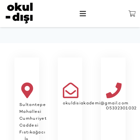
okuldisiakademi@gmail.com
Sultantepe
05332301032
Mahallesi
Cumhuriyet
Caddesi
Fıstıkağacı
İş