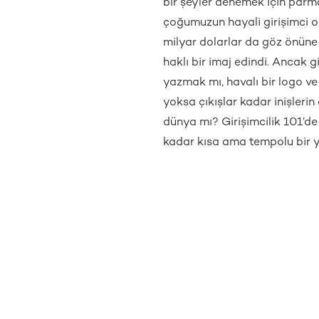
bir şeyler denemek için parm
çoğumuzun hayali girişimci ol
milyar dolarlar da göz önüne
haklı bir imaj edindi. Ancak g
yazmak mı, havalı bir logo ve
yoksa çıkışlar kadar inişleri
dünya mı? Girişimcilik 101’de b
kadar kısa ama tempolu bir y