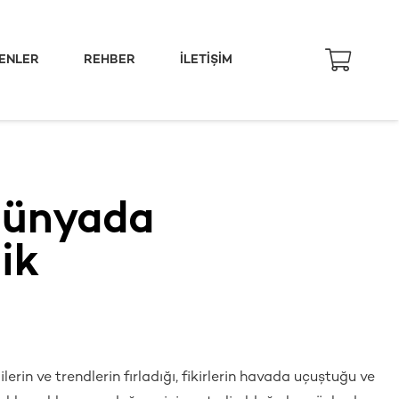
ENLER
REHBER
İLETIŞIM
Dünyada
lik
lerin ve trendlerin fırladığı, fikirlerin havada uçuştuğu ve