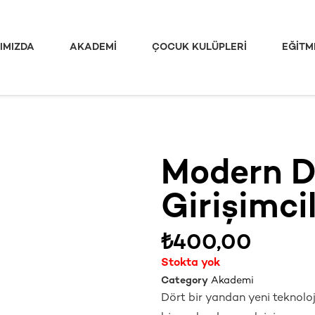
IMIZDA
AKADEMI
ÇOCUK KULÜPLERI
EĞITM
Modern 
Girişimci
₺
400,00
Stokta yok
Category
Akademi
Dört bir yandan yeni teknoloji