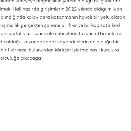
akların klavyeye değmesinin yeterli olduğu bu günlerde
mak. Hali hazırda girişimlerin 2022 yılında aldığı milyon
 alındığında kolay para kazanmanın havalı bir yolu olarak
irişimcilik gerçekten şahane bir fikir ve bir kaç satır kod
 on sayfalık bir sunum ile sahnelerin tozunu attırmak mı;
n de olduğu, kazanan kadar kaybedenlerin de olduğu bir
ir fikir nasıl bulunurdan kârlı bir işletme nasıl kurulura
olculuğa çıkacağız!