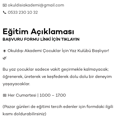
📧 okuldisiakademi@gmail.com
📞 0533 230 10 32
Eğitim Açıklaması
BAŞVURU FORMU LİNKİ İÇİN TIKLAYIN
☀️ Okuldışı Akademi Çocuklar İçin Yaz Kulübü Başlıyor!
🌿
Bu yaz çocuklar sadece vakit geçirmekle kalmayacak;
öğrenerek, üreterek ve keşfederek dolu dolu bir deneyim
yaşayacaklar.
📅 Her Cumartesi | 10.00 – 17.00
(Pazar günleri de eğitimi tercih edenler için formdaki ilgili
kısmı doldurabilirsiniz)